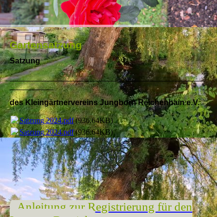
Gartensatzung
Satzung
_____________________________________________
__________
des Kleingärtnervereins
Jungborn Reichenhain e.V.
Satzung 2024.pdf
(936.64KB)
Satzung 2024.pdf
(936.64KB)
Anleitung zur Registrierung für den